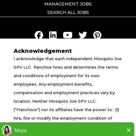
MANAGEMENT JOBS
SEARCH ALL JOBS
Acknowledgement
TERMS OF USE
I acknowledge that each independent Mosquito Joe
PRIVACY POLICY
SPV LLC franchise hires and determines the terms
ACCESSIBILITY
and conditions of employment for its own
DO NOT SELL MY INFO
employees. Any employment benefits,
YOUR PRIVACY RIGHTS
compensation and employment practices vary by
location. Neither Mosquito Joe SPV LLC
("Franchisor") nor its affiliates have the power to : (1)
*All independently owned and operated franchised
hire, fire or modify the employment condition of
businesses operate under the service brands’
franchisee's employees; (2) supervise and control
marks, trademarks, trade names, logos, emblems,
franchisee's employee work schedule or conditions